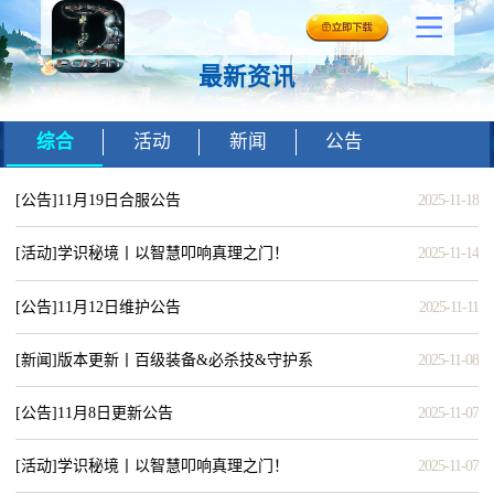
最新资讯
综合
活动
新闻
公告
[公告]
11月19日合服公告
2025-11-18
[活动]
学识秘境丨以智慧叩响真理之门！
2025-11-14
（第4期）
[公告]
11月12日维护公告
2025-11-11
[新闻]
版本更新丨百级装备&必杀技&守护系
2025-11-08
统同步登场，海量优化畅玩无忧！
[公告]
11月8日更新公告
2025-11-07
[活动]
学识秘境丨以智慧叩响真理之门！
2025-11-07