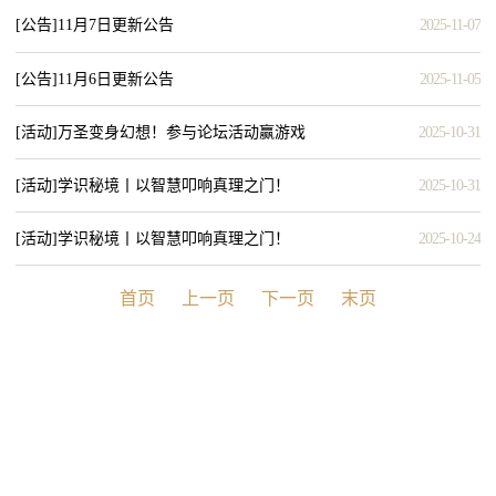
（第3期）
[公告]
11月7日更新公告
2025-11-07
[公告]
11月6日更新公告
2025-11-05
[活动]
万圣变身幻想！参与论坛活动赢游戏
2025-10-31
好礼！
[活动]
学识秘境丨以智慧叩响真理之门！
2025-10-31
（第2期）
[活动]
学识秘境丨以智慧叩响真理之门！
2025-10-24
（第1期）
首页
上一页
下一页
末页