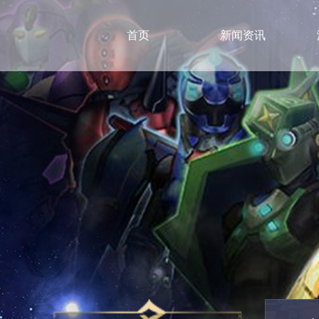
首页
新闻资讯