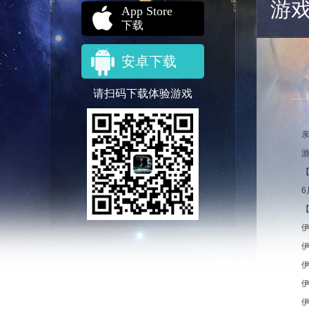
游
App Store
下载
安卓下载
请扫码下载体验游戏
6
伊
伊
伊
伊
伊