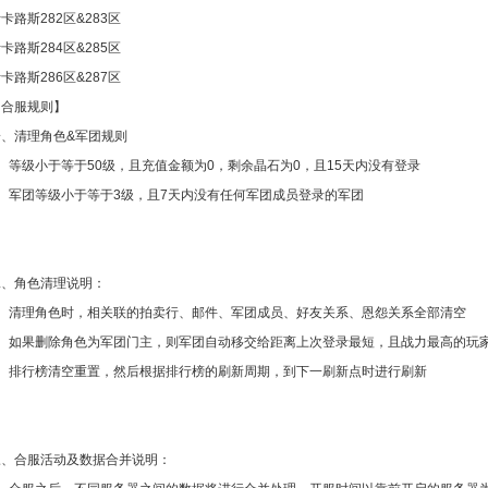
卡路斯282区&283区
卡路斯284区&285区
卡路斯286区&287区
【合服规则】
一、清理角色&军团规则
1、等级小于等于50级，且充值金额为0，剩余晶石为0，且15天内没有登录
2、军团等级小于等于3级，且7天内没有任何军团成员登录的军团
二、角色清理说明：
1、清理角色时，相关联的拍卖行、邮件、军团成员、好友关系、恩怨关系全部清空
2、如果删除角色为军团门主，则军团自动移交给距离上次登录最短，且战力最高的玩
3、排行榜清空重置，然后根据排行榜的刷新周期，到下一刷新点时进行刷新
三、合服活动及数据合并说明：