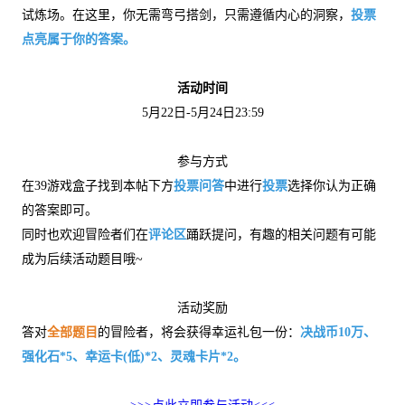
试炼场。在这里，你无需弯弓搭剑，只需遵循内心的洞察，
投票
点亮属于你的答案。
活动时间
5月22日-5月24日23:59
参与方式
在39游戏盒子找到本帖下方
投票问答
中进行
投票
选择你认为正确
的答案即可。
同时也欢迎冒险者们在
评论区
踊跃提问，有趣的相关问题有可能
成为后续活动题目哦~
活动奖励
答对
全部题目
的冒险者，将会获得幸运礼包一份：
决战币10万、
强化石*5、幸运卡(低)*2、灵魂卡片*2。