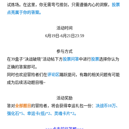
试炼场。在这里，你无需弯弓搭剑，只需遵循内心的洞察，
投票
点亮属于你的答案。
活动时间
6月19日-6月21日23:59
参与方式
在39盒子“决战破晓”活动帖下方
投票问答
中进行
投票
选择你认为
正确的答案即可。
同时也欢迎冒险者们在
评论区
踊跃提问，有趣的相关问题有可能
成为后续活动题目哦~
活动奖励
答对
全部题目
的冒险者，将会获得幸运礼包一份：
决战币10万、
强化石*5、幸运卡(低)*2、灵魂卡片*2。